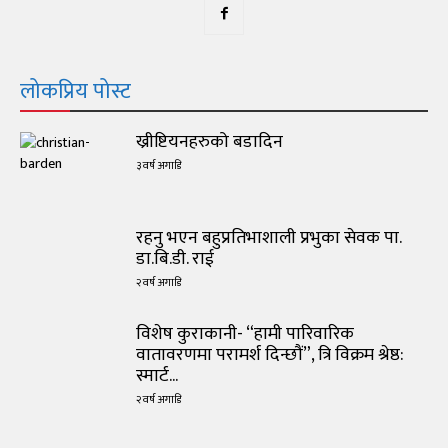
लोकप्रिय पोस्ट
ख्रीष्टियनहरुको बडादिन
३ वर्ष अगाडि
रहनु भएन बहुप्रतिभाशाली प्रभुका सेवक पा.
डा.बि.डी. राई
२ वर्ष अगाडि
विशेष कुराकानी- “हामी पारिवारिक
वातावरणमा परामर्श दिन्छौं”, त्रि विक्रम श्रेष्ठ:
स्मार्ट...
२ वर्ष अगाडि