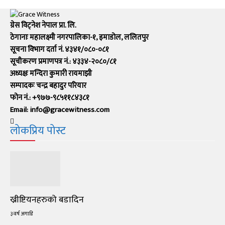
ग्रेस विट्नेश नेपाल प्रा. लि.
ठेगानाः महालक्ष्मी नगरपालिका-१, इमाडोल, ललितपुर
सूचना विभाग दर्ता नं. ४३४१/०८०-०८१
सूचीकरण प्रमाणपत्र नं.: ४३३४-२०८०/८१
अध्यक्षः मन्दिरा कुमारी रायमाझी
सम्पादकः चन्द्र बहादुर परियार
फोन नं.: +९७७-९८५११८४३८१
Email: info@gracewitness.com
लोकप्रिय पोस्ट
ख्रीष्टियनहरुको बडादिन
३ वर्ष अगाडि