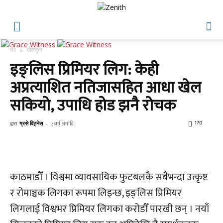
घर
खेलकुद
इङ्लिस प्रिमियर लिग: केही
अप्रत्याशित नतिजासहित आधा खेल
सकियो, उपाधि होड झनै रोचक
170
द्वारा
ग्रसे विट्नेस
-
३ वर्ष अगाडि
काठमाडौँ । विश्वमा व्यावसायिक फुटबलकै सबैभन्दा उत्कृष्ट
र रोमाञ्चक लिगका रूपमा लिइन्छ, इङ्लिस प्रिमियर
लिगलाई विश्वभर प्रिमियर लिगका करोडौँ पारखी छन् । नयाँ