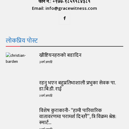
फोन नं.: +९७७-९८५११८४३८१
Email: info@gracewitness.com
लोकप्रिय पोस्ट
ख्रीष्टियनहरुको बडादिन
३ वर्ष अगाडि
रहनु भएन बहुप्रतिभाशाली प्रभुका सेवक पा.
डा.बि.डी. राई
२ वर्ष अगाडि
विशेष कुराकानी- “हामी पारिवारिक
वातावरणमा परामर्श दिन्छौं”, त्रि विक्रम श्रेष्ठ:
स्मार्ट...