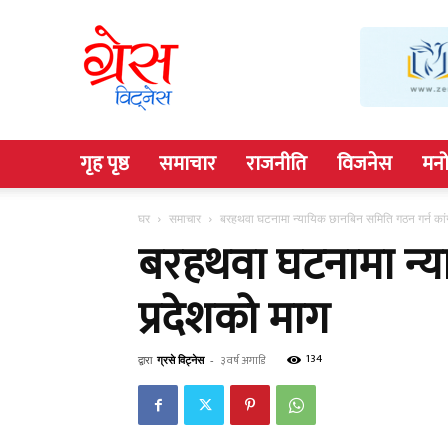
Grace
Witness
गृह पृष्ठ
समाचार
राजनीति
विजनेस
मनो
घर
समाचार
बरहथवा घटनामा न्यायिक छानबिन समिति गठन गर्न कांग
बरहथवा घटनामा न्या
प्रदेशको माग
134
द्वारा
ग्रसे विट्नेस
-
३ वर्ष अगाडि