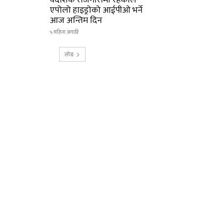
वैदेशिक रोजगारीमा रहेकाले
एपोलो हाइड्रोको आईपीओ भर्ने
आज अन्तिम दिन
५ महिना अगाडि
लोड