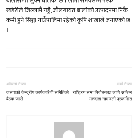
बालीसमेत सुक्न थालेको छ । लामो समयसम्म परेको
खडेरीले जिल्लामै गहुँ, जौलगायत बालीको उत्पादनमा निकै
कमी हुने सिञ्जा गाउँपालिमा रहेको कृषि शाखाले जनाएको छ
।
अघिल्लो लेखमा
अर्को लेखमा
जसपाको केन्द्रीय कार्यकारिणी समितिको
राष्ट्रिय सभा निर्वाचनका लागि अन्तिम
बैठक जारी
मतदाता नामावली प्रकाशित