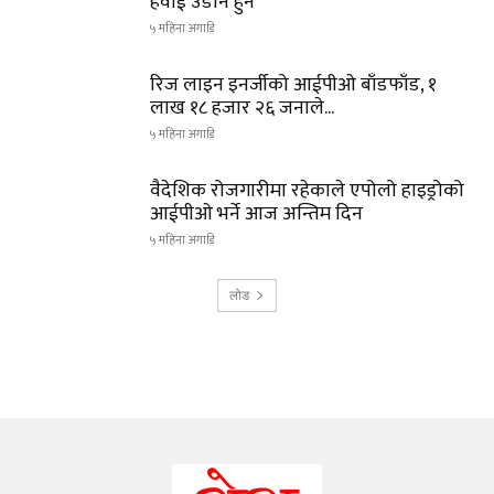
हवाई उडान हुने
५ महिना अगाडि
रिज लाइन इनर्जीको आईपीओ बाँडफाँड, १
लाख १८ हजार २६ जनाले...
५ महिना अगाडि
वैदेशिक रोजगारीमा रहेकाले एपोलो हाइड्रोको
आईपीओ भर्ने आज अन्तिम दिन
५ महिना अगाडि
लोड