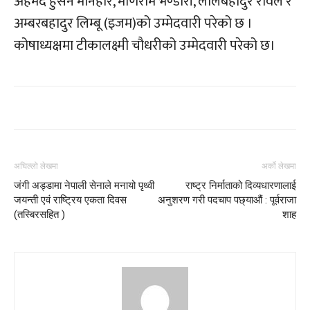
अहमद हुसेन मनिहार, मणिराम भण्डारी, लालबहादुर रावल र
अम्बरबहादुर लिम्बू (इजम)को उम्मेदवारी परेको छ ।
कोषाध्यक्षमा टीकालक्ष्मी चौधरीको उम्मेदवारी परेको छ।
अघिल्लो लेखमा
अर्को लेखमा
जंगी अड्डामा नेपाली सेनाले मनायो पृथ्वी
राष्ट्र निर्माताको दिव्यधारणालाई
जयन्ती एवं राष्ट्रिय एकता दिवस
अनुशरण गरी पदचाप पछ्याऔं : पूर्वराजा
(तस्बिरसहित )
शाह