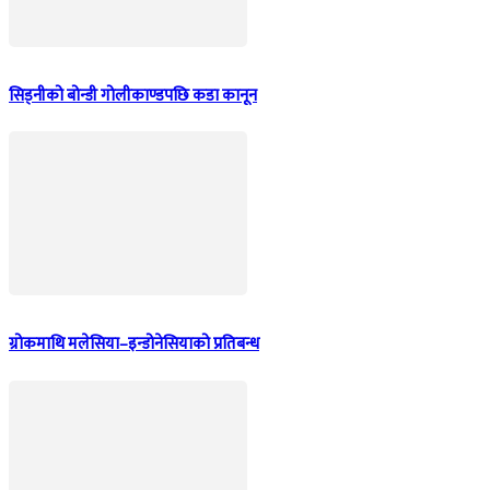
सिड्नीको बोन्डी गोलीकाण्डपछि कडा कानून
ग्रोकमाथि मलेसिया–इन्डोनेसियाको प्रतिबन्ध