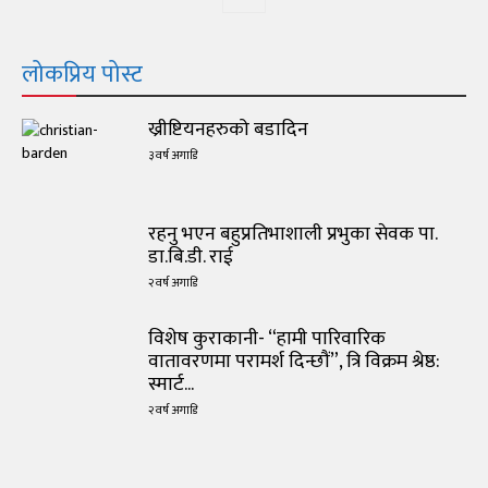
लोकप्रिय पोस्ट
ख्रीष्टियनहरुको बडादिन
३ वर्ष अगाडि
रहनु भएन बहुप्रतिभाशाली प्रभुका सेवक पा.
डा.बि.डी. राई
२ वर्ष अगाडि
विशेष कुराकानी- “हामी पारिवारिक
वातावरणमा परामर्श दिन्छौं”, त्रि विक्रम श्रेष्ठ:
स्मार्ट...
२ वर्ष अगाडि