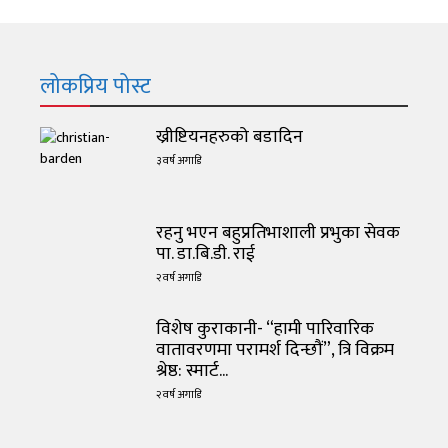
लोकप्रिय पोस्ट
ख्रीष्टियनहरुको बडादिन
३ वर्ष अगाडि
रहनु भएन बहुप्रतिभाशाली प्रभुका सेवक
पा. डा.बि.डी. राई
२ वर्ष अगाडि
विशेष कुराकानी- “हामी पारिवारिक
वातावरणमा परामर्श दिन्छौं”, त्रि विक्रम
श्रेष्ठ: स्मार्ट...
२ वर्ष अगाडि