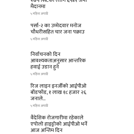
२७५ सिटका लागि ६५४१ जना
मैदानमा
५ महिना अगाडि
पर्सा-२ का उम्मेदवार मनोज
चौधरीसहित चार जना पक्राउ
५ महिना अगाडि
निर्वाचनको दिन
आवश्यकताअनुसार आन्तरिक
हवाई उडान हुने
५ महिना अगाडि
रिज लाइन इनर्जीको आईपीओ
बाँडफाँड, १ लाख १८ हजार २६
जनाले...
५ महिना अगाडि
वैदेशिक रोजगारीमा रहेकाले
एपोलो हाइड्रोको आईपीओ भर्ने
आज अन्तिम दिन