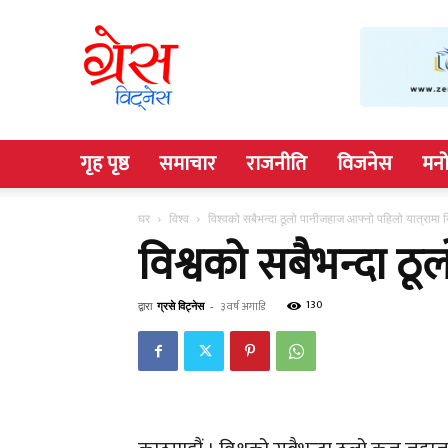
Grace
Witness
गृह पृष्ठ
समाचार
राजनीति
विजनेस
मनो
घर
विश्व
विश्वको सबैभन्दा ठूलो पानीजहाज आफ्नो पहिलो यात्रामा 
विश्वको सबैभन्दा ठू
130
द्वारा
ग्रसे विट्नेस
-
३ वर्ष अगाडि