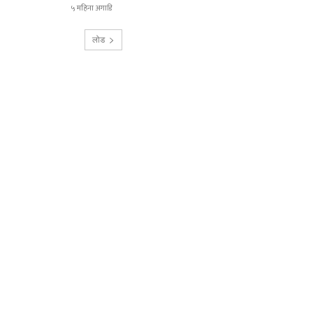
५ महिना अगाडि
लोड