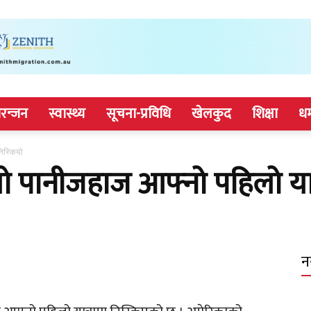
रन्जन
स्वास्थ्य
सूचना-प्रविधि
खेलकुद
शिक्षा
धर
निस्कियो
लो पानीजहाज आफ्नो पहिलो यात
न