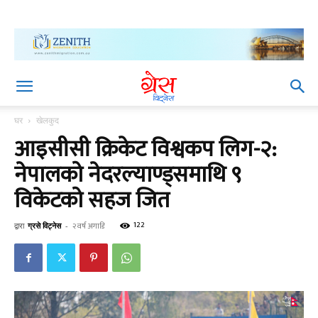
घर
खेलकुद
आइसीसी क्रिकेट विश्वकप लिग-२:
नेपालको नेदरल्याण्ड्समाथि ९
विकेटको सहज जित
122
द्वारा
ग्रसे विट्नेस
-
२ वर्ष अगाडि