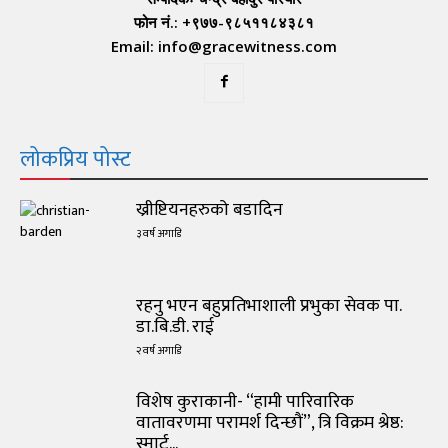
फोन नं.: +९७७-९८५११८४३८१
Email: info@gracewitness.com
लोकप्रिय पोस्ट
ख्रीष्टियनहरुको बडादिन
३ वर्ष अगाडि
रहनु भएन बहुप्रतिभाशाली प्रभुका सेवक पा.
डा.बि.डी. राई
२ वर्ष अगाडि
विशेष कुराकानी- “हामी पारिवारिक
वातावरणमा परामर्श दिन्छौं”, त्रि विक्रम श्रेष्ठ:
स्मार्ट...