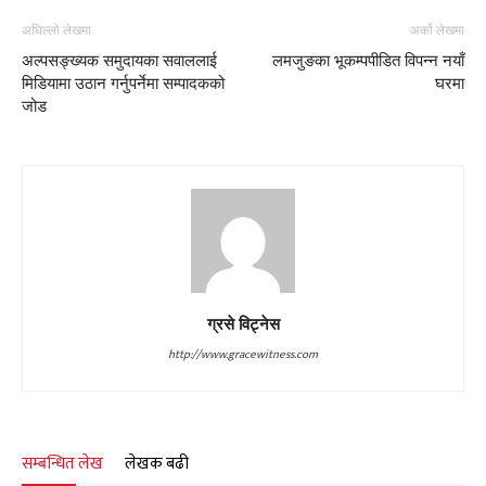
अघिल्लो लेखमा
अर्को लेखमा
अल्पसङ्ख्यक समुदायका सवाललाई
लमजुङका भूकम्पपीडित विपन्न नयाँ
मिडियामा उठान गर्नुपर्नेमा सम्पादकको
घरमा
जोड
ग्रसे विट्नेस
http://www.gracewitness.com
सम्बन्धित लेख
लेखक बढी