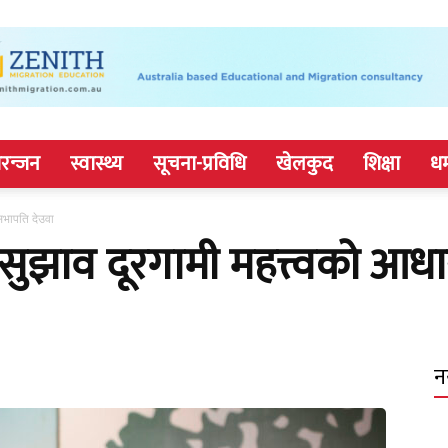
रन्जन
स्वास्थ्य
सूचना-प्रविधि
खेलकुद
शिक्षा
धर
 सभापति देउवा
 सुझाव दूरगामी महत्त्वको आध
न