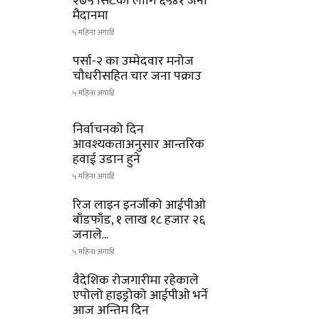
२७५ सिटका लागि ६५४१ जना
मैदानमा
५ महिना अगाडि
पर्सा-२ का उम्मेदवार मनोज
चौधरीसहित चार जना पक्राउ
५ महिना अगाडि
निर्वाचनको दिन
आवश्यकताअनुसार आन्तरिक
हवाई उडान हुने
५ महिना अगाडि
रिज लाइन इनर्जीको आईपीओ
बाँडफाँड, १ लाख १८ हजार २६
जनाले...
५ महिना अगाडि
वैदेशिक रोजगारीमा रहेकाले
एपोलो हाइड्रोको आईपीओ भर्ने
आज अन्तिम दिन