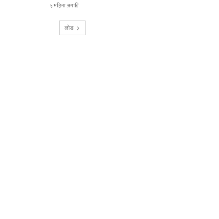
५ महिना अगाडि
लोड