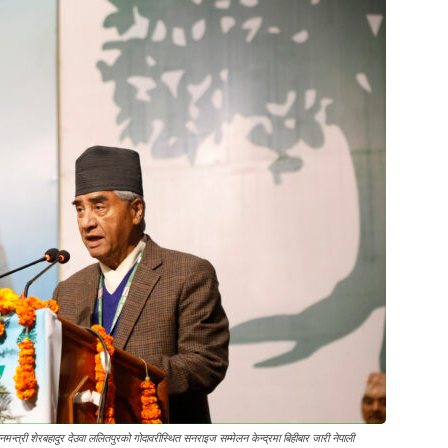
मन्त्री शेरबहादुर देउवा ललितपुरको गोदावरीस्थित सनराइज सम्मेलन केन्द्रमा बिहीबार जारी नेपाली