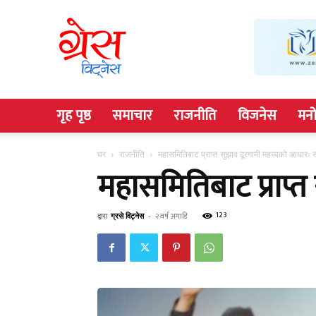
Grace
Witness
गृह पृष्ठ
समाचार
राजनीति
विजनेस
मनो
घर
राजनीति
महासमितिबाट प्राप्त सुझाव दूरगामी महत्त्वको आधारः
महासमितिबाट प्राप्त
123
द्वारा
ग्रसे विट्नेस
-
२ वर्ष अगाडि