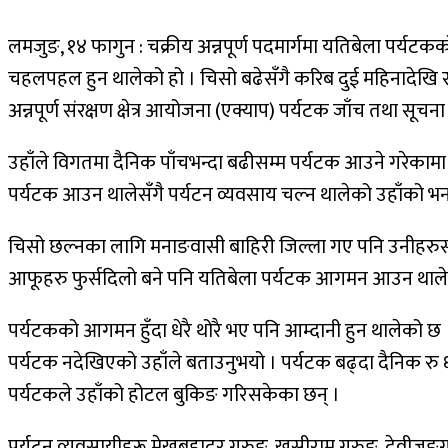
लमजुङ, १४ फागुन : चक्रीय अन्नपूर्ण पदमार्गमा यतिबेला पर्
चहलपहल हुन थालेको हो । चिसो बढेसँगै करिब दुई महिनादेखि 
अन्नपूर्ण संरक्षण क्षेत्र आयोजना (एक्याप) पर्यटक जाँच तथा सूचना के
उहाँले विगतमा दैनिक पाँचभन्दा बढीसम्म पर्यटक आउने गरेकामा
पर्यटक आउन थालेसँगै पर्यटन व्यवसाय चल्न थालेको उहाँको भन
चिसो छल्नका लागि मनाङवासी बाहिरी जिल्ला गए पनि उनीहरुसमेत
आफूहरु फुर्सदिलो बने पनि यतिबेला पर्यटक आगमन आउन थालेसँ
पर्यटकको आगमन हुँदा धेरै थोरै भए पनि आम्दानी हुन थालेक
पर्यटक नदेखिएको उहाँले बताउनुभयो । पर्यटक बढ्दा दैनिक रु ६० 
पर्यटकले उहाँको होटल बुकिङ गरिसकेका छन् ।
पर्यटन व्यवसायीहरू मेखबहादुर गुरुङ, खुसीराम गुरुङ, देवीजङ