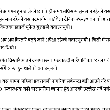
यटकको आगमन हुन थालेको छ । केही समयअघिसम्म सुनसान रहेको यस
सुनसान रहेको यस पदमार्गमा यतिबेला दैनिक २५÷३० जनाको हारा
न्द्रका इञ्चार्ज भूपेन्द्र गुरुङले बताउनभुयो ।
 अब अब विस्तारै बढ्दै जाने अपेक्षा रहेको बताउनुभयो । चिसो 
ाइ थियो ।
 विस्तारै आउने क्रममा छन् । मस्र्याङ्दी गाउँपालिका–४ का पर
गै व्यस्त हुन थालेको बताउनुभयो ।
ो छ । यस याममा पहिला इजरायली नागरिक सबैभन्दा बढी आउने गर
हजारभन्दा बढी हाराहारीमा व्यापार हुँदै आएको उल्लेख गर्दै पर्यट
ग गुरुङ, चेतबहादुर गुरुङ, बगबहादुर गुरुङ पूर्णबहादुर गुरुङ,