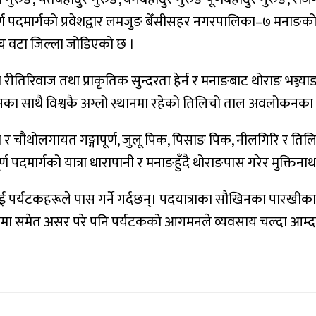
्ण पदमार्गको प्रवेशद्वार लमजुङ बेँसीसहर नगरपालिका–७ मनाङको 
पाँच वटा जिल्ला जोडिएको छ ।
िरिवाज तथा प्राकृतिक सुन्दरता हेर्न र मनाङबाट थोराङ भञ्ज्याङ उ
पासका साथै विश्वकै अग्लो स्थानमा रहेको तिलिचो ताल अवलोकनका
स्रो, तेस्रो र चौथोलगायत गङ्गापूर्ण, जुलू पिक, पिसाङ पिक, नीलगि
पदमार्गको यात्रा धारापानी र मनाङहुँदै थोराङपास गरेर मुक्तिनाथ, 
पर्यटकहरूले पास गर्ने गर्दछन्। पदयात्राका सौखिनका पारखीका ला
वसायमा समेत असर परे पनि पर्यटकको आगमनले व्यवसाय चल्दा आम्द