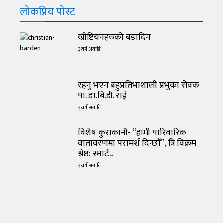
लोकप्रिय पोस्ट
ख्रीष्टियनहरुको बडादिन
३ वर्ष अगाडि
रहनु भएन बहुप्रतिभाशाली प्रभुका सेवक
पा. डा.बि.डी. राई
२ वर्ष अगाडि
विशेष कुराकानी- “हामी पारिवारिक
वातावरणमा परामर्श दिन्छौं”, त्रि विक्रम
श्रेष्ठ: स्मार्ट...
२ वर्ष अगाडि