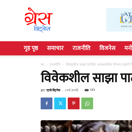
Grace
Witness
गृह पृष्ठ
समाचार
राजनीति
विजनेस
मनो
घर
राजनीति
विवेकशील साझा पार्टीका अध्यक्षसहित नौजना प्रहरी न
विवेकशील साझा पार्ट
133
द्वारा
ग्रसे विट्नेस
-
२ वर्ष अगाडि