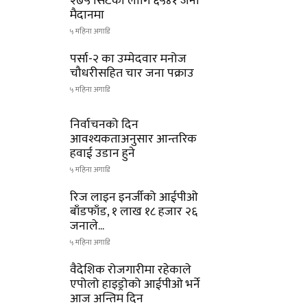
२७५ सिटका लागि ६५४१ जना
मैदानमा
५ महिना अगाडि
पर्सा-२ का उम्मेदवार मनोज
चौधरीसहित चार जना पक्राउ
५ महिना अगाडि
निर्वाचनको दिन
आवश्यकताअनुसार आन्तरिक
हवाई उडान हुने
५ महिना अगाडि
रिज लाइन इनर्जीको आईपीओ
बाँडफाँड, १ लाख १८ हजार २६
जनाले...
५ महिना अगाडि
वैदेशिक रोजगारीमा रहेकाले
एपोलो हाइड्रोको आईपीओ भर्ने
आज अन्तिम दिन