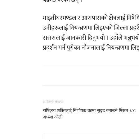
पक्राउ परेका छन् ।
माइतीघरमण्डल र आसपासको क्षेत्रलाई निषेधित क
उनीहरूलाई नियन्त्रणमा लिइएको जिल्ला प्रह
राससलाई जानकारी दिनुभयो । उहाँले भन्नुभय
प्रदर्शन गर्न पुगेका नौजनालाई नियन्त्रणमा ल
अघिल्लो लेखमा
राष्ट्रिय शक्तिलाई निर्णायक तहमा सुदृढ बनाउने मिसन ८४ः
अध्यक्ष ओली