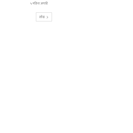
५ महिना अगाडि
लोड