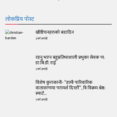
लोकप्रिय पोस्ट
ख्रीष्टियनहरुको बडादिन
३ वर्ष अगाडि
रहनु भएन बहुप्रतिभाशाली प्रभुका सेवक पा.
डा.बि.डी. राई
२ वर्ष अगाडि
विशेष कुराकानी- “हामी पारिवारिक
वातावरणमा परामर्श दिन्छौं”, त्रि विक्रम श्रेष्ठ:
स्मार्ट...
२ वर्ष अगाडि