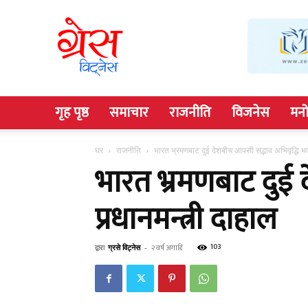
Grace
Witness
गृह पृष्ठ
समाचार
राजनीति
विजनेस
मनो
घर
राजनीति
भारत भ्रमणबाट दुई देशबीच आपसी सद्भाव अभिवृद्धि भए
भारत भ्रमणबाट दुई
प्रधानमन्त्री दाहाल
103
द्वारा
ग्रसे विट्नेस
-
२ वर्ष अगाडि