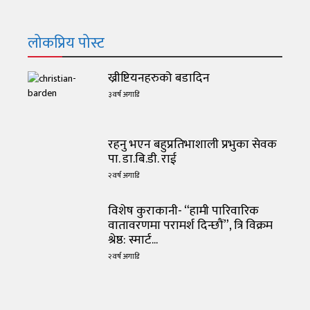
लोकप्रिय पोस्ट
ख्रीष्टियनहरुको बडादिन
३ वर्ष अगाडि
रहनु भएन बहुप्रतिभाशाली प्रभुका सेवक
पा. डा.बि.डी. राई
२ वर्ष अगाडि
विशेष कुराकानी- “हामी पारिवारिक
वातावरणमा परामर्श दिन्छौं”, त्रि विक्रम
श्रेष्ठ: स्मार्ट...
२ वर्ष अगाडि