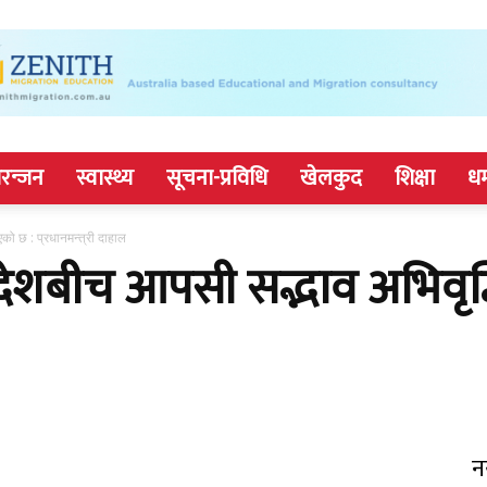
रन्जन
स्वास्थ्य
सूचना-प्रविधि
खेलकुद
शिक्षा
धर
को छ : प्रधानमन्त्री दाहाल
 देशबीच आपसी सद्भाव अभिवृद
न