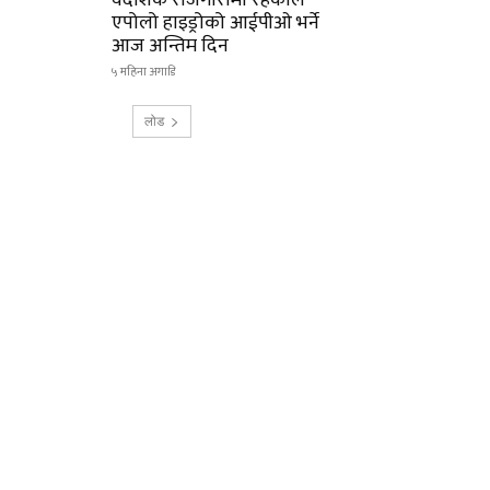
वैदेशिक रोजगारीमा रहेकाले
एपोलो हाइड्रोको आईपीओ भर्ने
आज अन्तिम दिन
५ महिना अगाडि
लोड