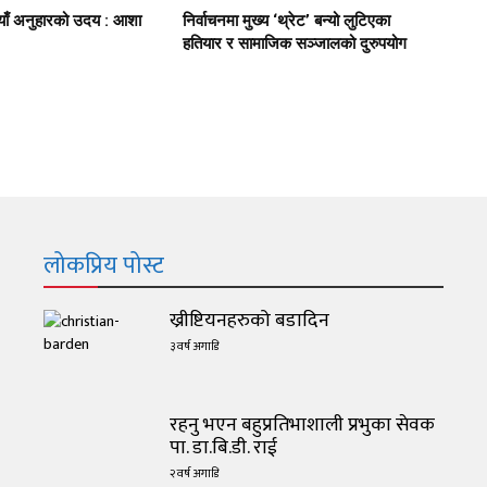
याँ अनुहारको उदय : आशा
निर्वाचनमा मुख्य ‘थ्रेट’ बन्यो लुटिएका
हतियार र सामाजिक सञ्जालको दुरुपयोग
लोकप्रिय पोस्ट
ख्रीष्टियनहरुको बडादिन
३ वर्ष अगाडि
रहनु भएन बहुप्रतिभाशाली प्रभुका सेवक
पा. डा.बि.डी. राई
२ वर्ष अगाडि