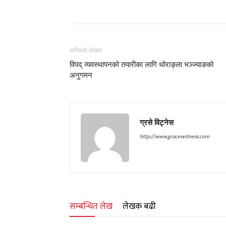
अघिल्लो लेखमा
विपद् व्यवस्थापनको तयारीका लागि थोराङ्ला भञ्ज्याङको
अनुगमन
ग्रसे विट्नेस
http://www.gracewitness.com
सम्बन्धित लेख
लेखक बढी