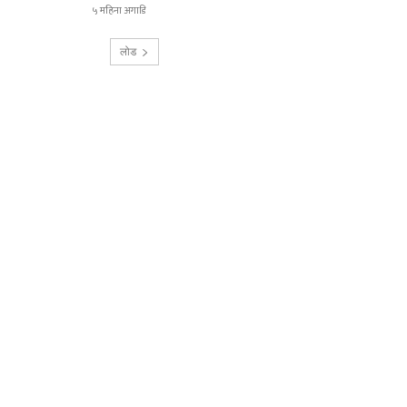
५ महिना अगाडि
लोड