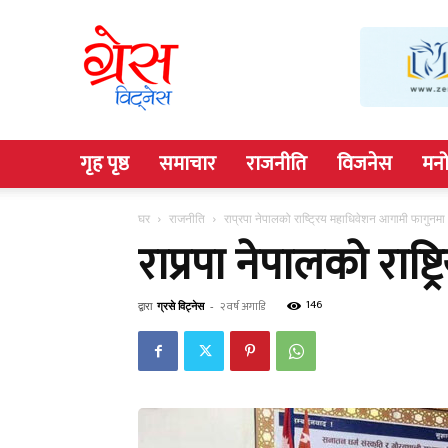
Grace
Witness
गृह पृष्ठ
समाचार
राजनीति
विजनेस
मनो
घर
राजनीति
राप्रपा नेपालको राष्ट्रिय महाधिवेशन आगामी फागुनमा
राप्रपा नेपालको राष
146
द्वारा
ग्रसे विट्नेस
-
२ वर्ष अगाडि