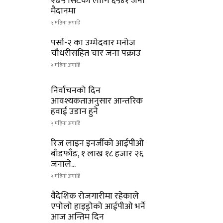
२७५ सिटका लागि ६५४१ जना
मैदानमा
५ महिना अगाडि
पर्सा-२ का उम्मेदवार मनोज
चौधरीसहित चार जना पक्राउ
५ महिना अगाडि
निर्वाचनको दिन
आवश्यकताअनुसार आन्तरिक
हवाई उडान हुने
५ महिना अगाडि
रिज लाइन इनर्जीको आईपीओ
बाँडफाँड, १ लाख १८ हजार २६
जनाले...
५ महिना अगाडि
वैदेशिक रोजगारीमा रहेकाले
एपोलो हाइड्रोको आईपीओ भर्ने
आज अन्तिम दिन