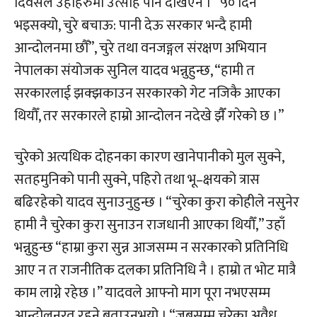
दिवसले उहाँहरुमा उत्साह पनि देखिएन । “५० दिन
भइसक्यो, चुरे बचाऊ: पानी देऊ सरकार भन्दै हामी
आन्दोलनमा छौँ”, चुरे तथा वनजङ्गल संरक्षण अभियान
नेपालका संयोजक सुनिल यादव भन्नुहुन्छ, “हामी त
सरकारलाई झक्झकाउन सरकारको गेट नजिकै आएका
थियौँ, तर सरकारले हाम्रो आन्दोलन नदेखे झैँ गरेको छ ।”
चुरेको अत्यधिक दोहनका कारण खानेपानीको मुल सुक्ने,
सतहमुनिको पानी सुक्ने, पहिरो तथा भू–क्षयको त्रास
बढिरहेको यादव सुनाउनुहुन्छ । “चुरेका कुरा कोहीले नसुनेर
हामी नै चुरेका कुरा सुनाउन राजधानी आएका थियौँ,” उहाँ
भन्नुहुन्छ “हाम्रा कुरा सुन्न आजसम्म न सरकारको प्रतिनिधि
आए न त राजनीतिक दलका प्रतिनिधि नै । हाम्रो त भोट मात्रै
काम लाग्ने रहेछ ।” यादवले आफ्नो माग पूरा नभएसम्म
आन्दोलनरत रहने बताउनुभयो । “जबसम्म चुरेका अवैध