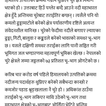
हिमालय उत्पत्तिका क्रममा गेग्रान थुप्रिएर चुरे क्षेत्र निर्माण
भएको हो । उत्तरबाट हिउँ पग्लेर बग्दै आउने नदी महाभारत
क्षेत्र हुँदै अन्तिममा चुरेबाट तराईतिर बग्छन् । त्यसैले पनि यो
कमलो ढुङ्गामाटोले बनेको क्षेत्र पर्यावरणीय दृष्टिले अत्यन्त
संवेदनशील मानिन्छ । चुरेको फेदीमा नदीले बगाएर ल्याएका
ढुङ्गा, गिटी, बालुवा र कङ्कडले बनेको भावरको समथर भू–भाग
छ । यसले दक्षिणी समथर तराईका लागि पानी सञ्चित गरी
भूमिगत जल भण्डारणमा महत्वपूर्ण भूमिका खेल्छ । नेपालको
चुरे क्षेत्रले जम्मा जङ्गलको ७३ प्रतिशत भू–भाग ओगटेको छ ।
करिब चार करोड वर्ष पहिले हिमालयको उत्पत्तिको क्रममा
नदीजन्य पदार्थहरु थुप्रिएर बनेको सबैभन्दा कान्छो र
कमजोर पहाड श्रृङ्खलाला नै चुरे हो । अधिकांश ठाउँमा
तराईको भू–भाग सकिएर माथि उठेको भू–भाग तथा
महाभारत क्षेत्रको भू–भागबाट ओर्लिंदा भेटिने अन्तिम