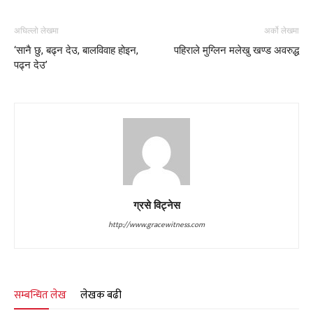
अघिल्लो लेखमा
अर्को लेखमा
‘सानै छु, बढ्न देउ, बालविवाह होइन,
पहिराले मुग्लिन मलेखु खण्ड अवरुद्ध
पढ्न देउ’
ग्रसे विट्नेस
http://www.gracewitness.com
सम्बन्धित लेख
लेखक बढी