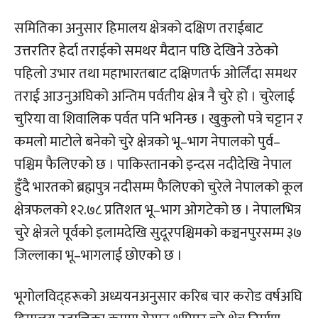
समितिका अनुसार हिमालय क्षेत्रको दक्षिण तराईबाट
उत्तरतिर हेर्दा तराईको समथर मैदान पछि देखिने उठेको
पहिलो उभार तथा महाभारतबाट दक्षिणतर्फ ओर्लिंदा समथर
तराई आउनुअघिको अन्तिम पर्वतीय क्षेत्र नै चुरे हो । चुरेलाई
चुरिया वा शिवालिक पर्वत पनि भनिन्छ । खुकुलो पत्रे चट्टान र
कमलो माटोले बनेको चुरे क्षेत्रको भू–भाग नेपालको पुर्व–
पश्चिम फैलिएको छ । पाकिस्तानको इन्दस नदीदेखि नेपाल
हुँदै भारतको ब्रह्मपुत्र नदीसम्म फैलिएको चुरेले नेपालको कूल
क्षेत्रफलको १२.७८ प्रतिशत भू–भाग ओगटेको छ । नेपालभित्र
चुरे क्षेत्रले पूर्वको इलामदेखि सुदूरपश्चिमको कञ्चनपुरसम्म ३७
जिल्लाका भू–भागलाई छोएको छ ।
भूगोलविद्हरूको अध्ययनअनुसार करिब चार करोड वर्षअघि