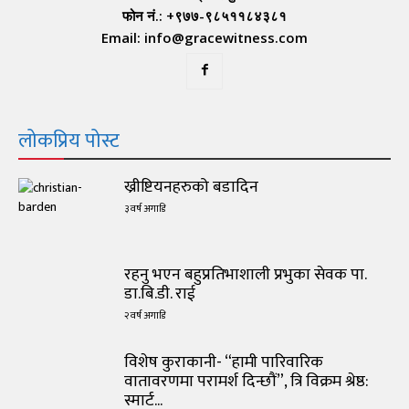
फोन नं.: +९७७-९८५११८४३८१
Email: info@gracewitness.com
लोकप्रिय पोस्ट
ख्रीष्टियनहरुको बडादिन
३ वर्ष अगाडि
रहनु भएन बहुप्रतिभाशाली प्रभुका सेवक पा.
डा.बि.डी. राई
२ वर्ष अगाडि
विशेष कुराकानी- “हामी पारिवारिक
वातावरणमा परामर्श दिन्छौं”, त्रि विक्रम श्रेष्ठ:
स्मार्ट...