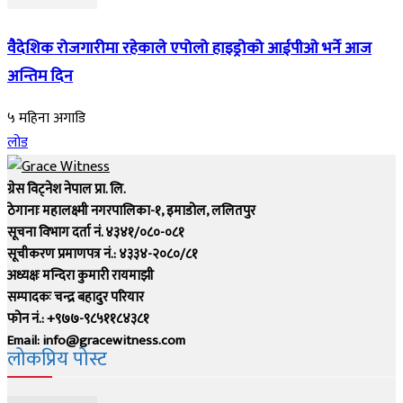
वैदेशिक रोजगारीमा रहेकाले एपोलो हाइड्रोको आईपीओ भर्ने आज
अन्तिम दिन
५ महिना अगाडि
लोड
ग्रेस विट्नेश नेपाल प्रा. लि.
ठेगानाः महालक्ष्मी नगरपालिका-१, इमाडोल, ललितपुर
सूचना विभाग दर्ता नं. ४३४१/०८०-०८१
सूचीकरण प्रमाणपत्र नं.: ४३३४-२०८०/८१
अध्यक्षः मन्दिरा कुमारी रायमाझी
सम्पादकः चन्द्र बहादुर परियार
फोन नं.: +९७७-९८५११८४३८१
Email: info@gracewitness.com
लोकप्रिय पोस्ट