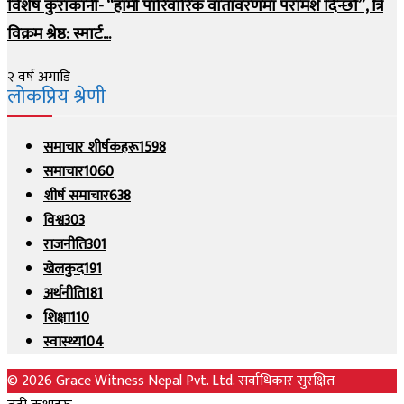
विशेष कुराकानी- “हामी पारिवारिक वातावरणमा परामर्श दिन्छौं”, त्रि
विक्रम श्रेष्ठ: स्मार्ट...
२ वर्ष अगाडि
लोकप्रिय श्रेणी
समाचार शीर्षकहरू
1598
समाचार
1060
शीर्ष समाचार
638
विश्व
303
राजनीति
301
खेलकुद
191
अर्थनीति
181
शिक्षा
110
स्वास्थ्य
104
© 2026 Grace Witness Nepal Pvt. Ltd. सर्वाधिकार सुरक्षित