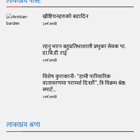
लोकप्रिय पोस्ट
ख्रीष्टियनहरुको बडादिन
३ वर्ष अगाडि
रहनु भएन बहुप्रतिभाशाली प्रभुका सेवक पा.
डा.बि.डी. राई
२ वर्ष अगाडि
विशेष कुराकानी- “हामी पारिवारिक
वातावरणमा परामर्श दिन्छौं”, त्रि विक्रम श्रेष्ठ:
स्मार्ट...
२ वर्ष अगाडि
लोकप्रिय श्रेणी