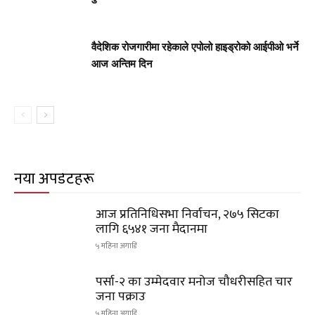
वैदेशिक रोजगारीमा रहेकाले एपोलो हाइड्रोको आईपीओ भर्ने
आज अन्तिम दिन
नयाँ अपडेटहरू
आज प्रतिनिधिसभा निर्वाचन, २७५ सिटका
लागि ६५४१ जना मैदानमा
५ महिना अगाडि
पर्सा-२ का उम्मेदवार मनोज चौधरीसहित चार
जना पक्राउ
५ महिना अगाडि