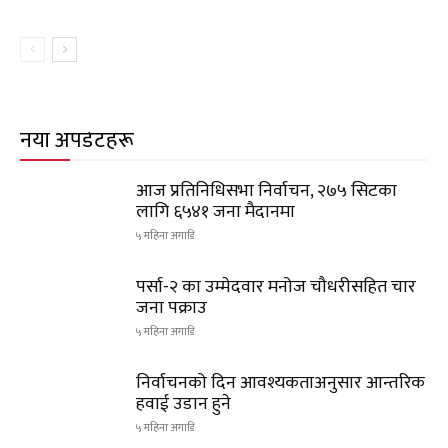
नयाँ अपडेटहरू
आज प्रतिनिधिसभा निर्वाचन, २७५ सिटका
लागि ६५४१ जना मैदानमा
५ महिना अगाडि
पर्सा-२ का उम्मेदवार मनोज चौधरीसहित चार
जना पक्राउ
५ महिना अगाडि
निर्वाचनको दिन आवश्यकताअनुसार आन्तरिक
हवाई उडान हुने
५ महिना अगाडि