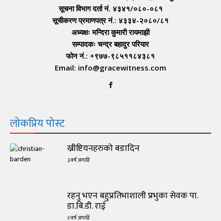
सूचना विभाग दर्ता नं. ४३४१/०८०-०८१
सूचीकरण प्रमाणपत्र नं.: ४३३४-२०८०/८१
अध्यक्षः मन्दिरा कुमारी रायमाझी
सम्पादकः चन्द्र बहादुर परियार
फोन नं.: +९७७-९८५११८४३८१
Email: info@gracewitness.com
लोकप्रिय पोस्ट
ख्रीष्टियनहरुको बडादिन
३ वर्ष अगाडि
रहनु भएन बहुप्रतिभाशाली प्रभुका सेवक पा.
डा.बि.डी. राई
२ वर्ष अगाडि