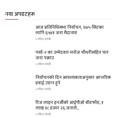
नयाँ अपडेटहरू
आज प्रतिनिधिसभा निर्वाचन, २७५ सिटका
लागि ६५४१ जना मैदानमा
५ महिना अगाडि
पर्सा-२ का उम्मेदवार मनोज चौधरीसहित चार
जना पक्राउ
५ महिना अगाडि
निर्वाचनको दिन आवश्यकताअनुसार आन्तरिक
हवाई उडान हुने
५ महिना अगाडि
रिज लाइन इनर्जीको आईपीओ बाँडफाँड, १
लाख १८ हजार २६ जनाले...
५ महिना अगाडि