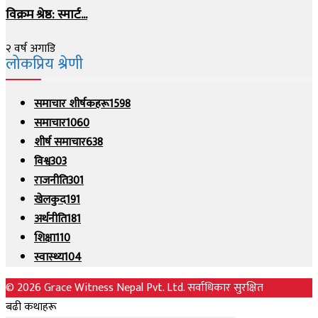
विक्रम श्रेष्ठ: स्मार्ट...
२ वर्ष अगाडि
लोकप्रिय श्रेणी
समाचार शीर्षकहरू
1598
समाचार
1060
शीर्ष समाचार
638
विश्व
303
राजनीति
301
खेलकुद
191
अर्थनीति
181
शिक्षा
110
स्वास्थ्य
104
© 2026 Grace Witness Nepal Pvt. Ltd. सर्वाधिकार सुरक्षित
बढी कथाहरू