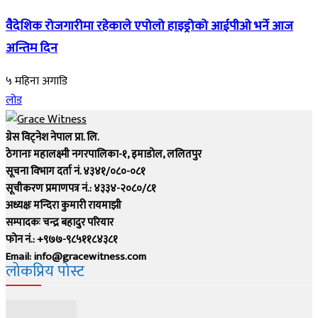
वैदेशिक रोजगारीमा रहेकाले एपोलो हाइड्रोको आईपीओ भर्ने आज
अन्तिम दिन
५ महिना अगाडि
लोड
ग्रेस विट्नेश नेपाल प्रा. लि.
ठेगानाः महालक्ष्मी नगरपालिका-१, इमाडोल, ललितपुर
सूचना विभाग दर्ता नं. ४३४१/०८०-०८१
सूचीकरण प्रमाणपत्र नं.: ४३३४-२०८०/८१
अध्यक्षः मन्दिरा कुमारी रायमाझी
सम्पादकः चन्द्र बहादुर परियार
फोन नं.: +९७७-९८५११८४३८१
Email: info@gracewitness.com
लोकप्रिय पोस्ट