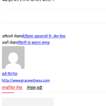
अघिल्लो लेखमा
हेटौंडामा आइशरको रि–सेल मेला
अर्को लेखमा
सिडनी मा क्यारल सम्पन्न
ग्रसे विट्नेस
http://www.gracewitness.com
सम्बन्धित लेख
लेखक बढी