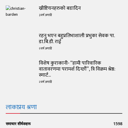
ख्रीष्टियनहरुको बडादिन
३ वर्ष अगाडि
रहनु भएन बहुप्रतिभाशाली प्रभुका सेवक पा.
डा.बि.डी. राई
२ वर्ष अगाडि
विशेष कुराकानी- “हामी पारिवारिक
वातावरणमा परामर्श दिन्छौं”, त्रि विक्रम श्रेष्ठ:
स्मार्ट...
२ वर्ष अगाडि
लोकप्रिय श्रेणी
समाचार शीर्षकहरू
1598