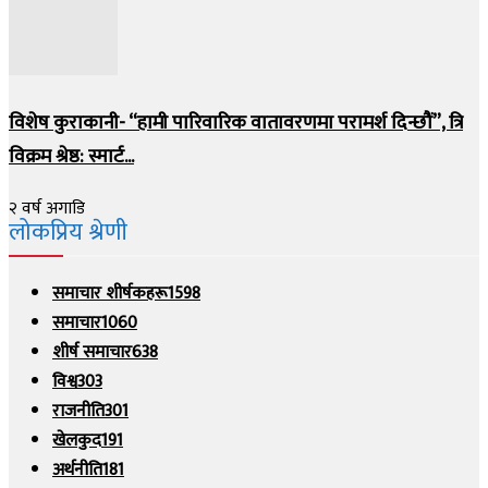
विशेष कुराकानी- “हामी पारिवारिक वातावरणमा परामर्श दिन्छौं”, त्रि
विक्रम श्रेष्ठ: स्मार्ट...
२ वर्ष अगाडि
लोकप्रिय श्रेणी
समाचार शीर्षकहरू
1598
समाचार
1060
शीर्ष समाचार
638
विश्व
303
राजनीति
301
खेलकुद
191
अर्थनीति
181