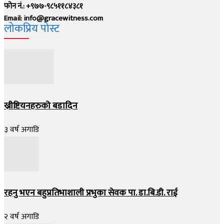
फोन नं.: +९७७-९८५११८४३८१
Email: info@gracewitness.com
लोकप्रिय पोस्ट
ख्रीष्टियनहरुको बडादिन
३ वर्ष अगाडि
रहनु भएन बहुप्रतिभाशाली प्रभुका सेवक पा. डा.बि.डी. राई
२ वर्ष अगाडि