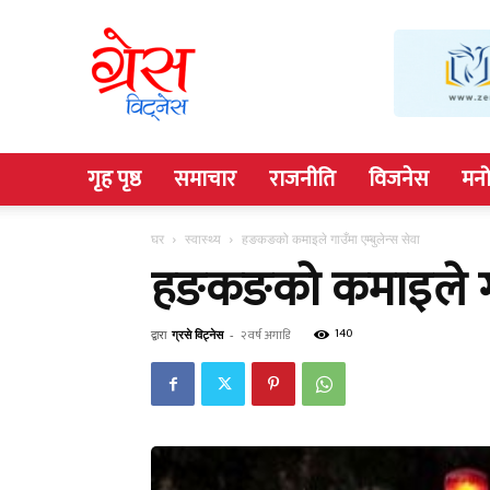
Grace
Witness
गृह पृष्ठ
समाचार
राजनीति
विजनेस
मनो
घर
स्वास्थ्य
हङकङको कमाइले गाउँमा एम्बुलेन्स सेवा
हङकङको कमाइले गाउँ
140
द्वारा
ग्रसे विट्नेस
-
२ वर्ष अगाडि