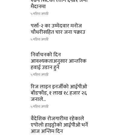
२७५ सिटका लागि ६५४१ जना
मैदानमा
५ महिना अगाडि
पर्सा-२ का उम्मेदवार मनोज
चौधरीसहित चार जना पक्राउ
५ महिना अगाडि
निर्वाचनको दिन
आवश्यकताअनुसार आन्तरिक
हवाई उडान हुने
५ महिना अगाडि
रिज लाइन इनर्जीको आईपीओ
बाँडफाँड, १ लाख १८ हजार २६
जनाले...
५ महिना अगाडि
वैदेशिक रोजगारीमा रहेकाले
एपोलो हाइड्रोको आईपीओ भर्ने
आज अन्तिम दिन