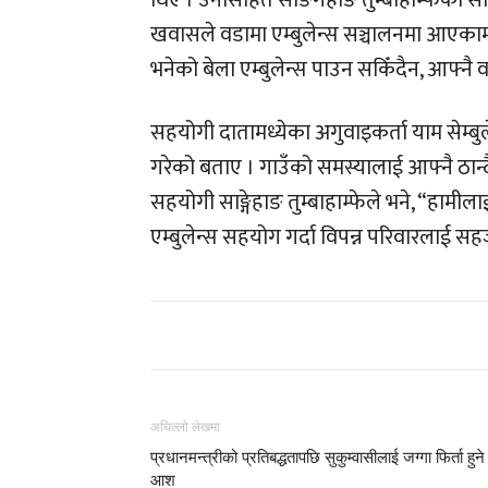
थिए । उनीसहित साङगेहाङ तुम्बाहाम्फेको सक
खवासले वडामा एम्बुलेन्स सञ्चालनमा आएकामा
भनेको बेला एम्बुलेन्स पाउन सकिँदैन, आफ्नै
सहयोगी दातामध्येका अगुवाइकर्ता याम सेम्ब
गरेको बताए । गाउँको समस्यालाई आफ्नै ठान्
सहयोगी साङ्गेहाङ तुम्बाहाम्फेले भने, “हामीला
एम्बुलेन्स सहयोग गर्दा विपन्न परिवारलाई सहज ह
अघिल्लो लेखमा
प्रधानमन्त्रीको प्रतिबद्धतापछि सुकुम्वासीलाई जग्गा फिर्ता हुने
आश