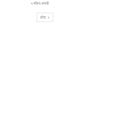
५ महिना अगाडि
लोड