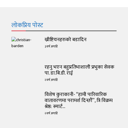
लोकप्रिय पोस्ट
ख्रीष्टियनहरुको बडादिन
३ वर्ष अगाडि
रहनु भएन बहुप्रतिभाशाली प्रभुका सेवक
पा. डा.बि.डी. राई
२ वर्ष अगाडि
विशेष कुराकानी- “हामी पारिवारिक
वातावरणमा परामर्श दिन्छौं”, त्रि विक्रम
श्रेष्ठ: स्मार्ट...
२ वर्ष अगाडि