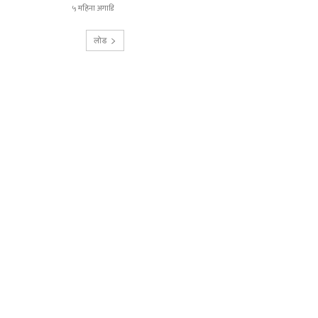
५ महिना अगाडि
लोड