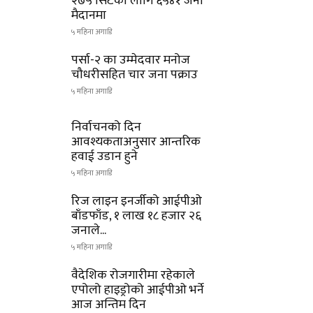
२७५ सिटका लागि ६५४१ जना
मैदानमा
५ महिना अगाडि
पर्सा-२ का उम्मेदवार मनोज
चौधरीसहित चार जना पक्राउ
५ महिना अगाडि
निर्वाचनको दिन
आवश्यकताअनुसार आन्तरिक
हवाई उडान हुने
५ महिना अगाडि
रिज लाइन इनर्जीको आईपीओ
बाँडफाँड, १ लाख १८ हजार २६
जनाले...
५ महिना अगाडि
वैदेशिक रोजगारीमा रहेकाले
एपोलो हाइड्रोको आईपीओ भर्ने
आज अन्तिम दिन