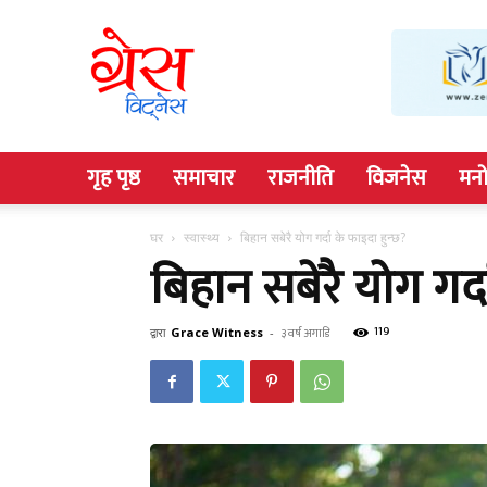
Grace
Witness
गृह पृष्ठ
समाचार
राजनीति
विजनेस
मनो
घर
स्वास्थ्य
बिहान सबेरै योग गर्दा के फाइदा हुन्छ?
बिहान सबेरै योग गर्द
119
द्वारा
Grace Witness
-
३ वर्ष अगाडि